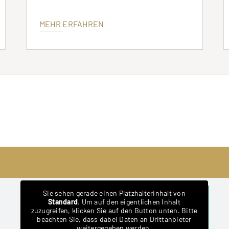
MEHR ERFAHREN
Sie sehen gerade einen Platzhalterinhalt von
Standard
. Um auf den eigentlichen Inhalt
zuzugreifen, klicken Sie auf den Button unten. Bitte
beachten Sie, dass dabei Daten an Drittanbieter
weitergegeben werden.