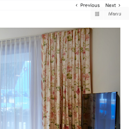
Previous
Next
Réserver
Réserver
Menu
Menu