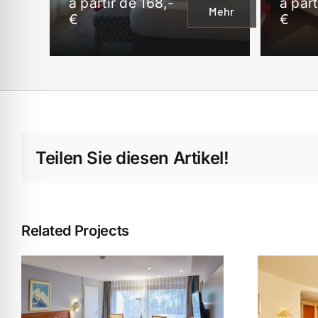
à partir de 168,-
à part
Mehr
€
€
Teilen Sie diesen Artikel!
Related Projects