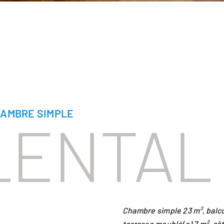
AMBRE SIMPLE
LENTAL
Chambre simple 23 m², balc
terrasse meublé(e) 7 m², cô