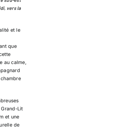
di, vers la
lité et le
tant que
cette
ée au calme,
ampagnard
e chambre
mbreuses
 Grand-Lit
m et une
urelle de