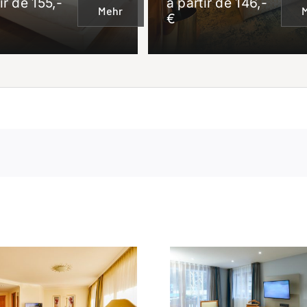
ir de 155,-
à partir de 146,-
Mehr
€