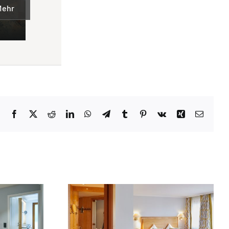
Mehr
Facebook
X
Reddit
LinkedIn
WhatsApp
Telegram
Tumblr
Pinterest
Vk
Xing
Email