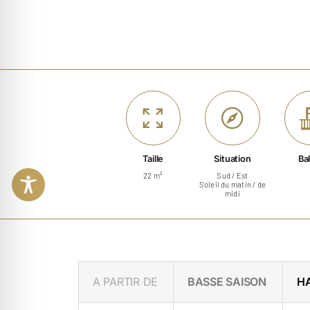
Taille
Situation
Ba
22 m²
Sud / Est
Soleil du matin / de
midi
A PARTIR DE
BASSE SAISON
H