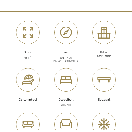
Größe
Lage
Balkon
oder Loggia
48 m²
Süd / West
Mittag- / Abendsonne
Gartenmöbel
Doppelbett
Bettbank
200/200