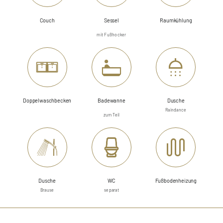
Couch
Sessel
Raumkühlung
mit Fußhocker
Doppelwaschbecken
Badewanne
Dusche
Raindance
zum Teil
Dusche
WC
Fußbodenheizung
Brause
separat