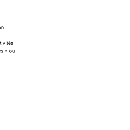
on
ivités
és » ou