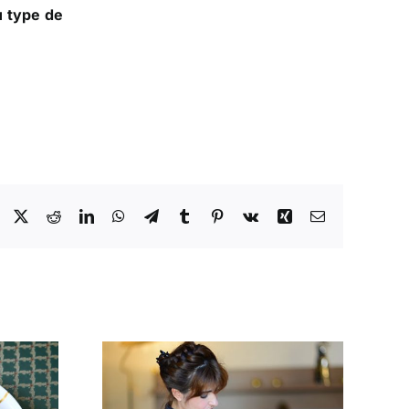
u type de
Facebook
X
Reddit
LinkedIn
WhatsApp
Telegram
Tumblr
Pinterest
Vk
Xing
Email