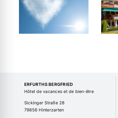
Donjon à connaître
ence
& à redécouvrir
2026
ERFURTHS BERGFRIED
Hôtel de vacances et de bien-être
Sickinger Straße 28
79856 Hinterzarten